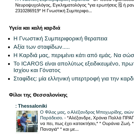
Νευροψυχολόγος, Εγκληματολόγος *για ερωτήσεις 🗒 ή ραν
2310286919* Η Γνωστική Συμπεριφο...
Υγεία και καλή καρδιά
Η Γνωστική Συμπεριφορική θεραπεια
Αξία των σταφίδων.....
Η Καρδιά μας, περιμένει κάτι από εμάς. Να σώσ
Το ICAROS είναι απολύτως εξειδικευμένο, π
Ισχίου και Γόνατος
Σταφίδες: μία ελληνική υπερτροφή για την καρδ
Φίλοι της Θεσσαλονίκης
: Thessaloniki
Ο Φίλος μας, ο Αλέξανδρος Μποχωρίδης, αιώνι
Παράδεισο.
-
*Αλέξανδρε, Χρόνια Πολλά ΠΡΑΓΜ
να πει, πως έχει κατακτήσει,* * Ουράνια Ζωή. *
Παναγιά* * και με...