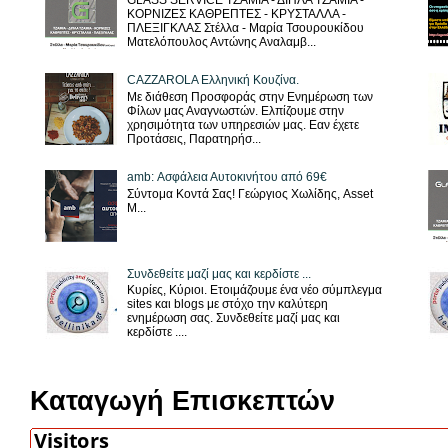
GLASS SERVICE ΤΖΑΜΙΑ - ΔΙΠΛΑ ΤΖΑΜΙΑ -
ΚΟΡΝΙΖΕΣ ΚΑΘΡΕΠΤΕΣ - ΚΡΥΣΤΑΛΛΑ -
ΠΛΕΞΙΓΚΛΑΣ Στέλλα - Μαρία Τσουρουκίδου
Ματελόπουλος Αντώνης Αναλαμβ...
CAZZAROLA Ελληνική Κουζίνα.
Με διάθεση Προσφοράς στην Ενημέρωση των
Φίλων μας Αναγνωστών. Ελπίζουμε στην
χρησιμότητα των υπηρεσιών μας. Εαν έχετε
Προτάσεις, Παρατηρήσ...
amb: Ασφάλεια Αυτοκινήτου από 69€
Σύντομα Κοντά Σας! Γεώργιος Χωλίδης, Asset
M...
Συνδεθείτε μαζί μας και κερδίστε ...
Κυρίες, Κύριοι. Ετοιμάζουμε ένα νέο σύμπλεγμα
sites και blogs με στόχο την καλύτερη
ενημέρωση σας. Συνδεθείτε μαζί μας και
κερδίστε ....
Καταγωγή Επισκεπτών