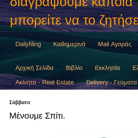
διαγράψουμε κάποια "
μπορείτε να το ζητήσε
Dailyfiling
Καθημερινά
Mail Αγοράς
Αρχική Σελίδα
Βιβλίο
Εκκλησία
Ε
Ακίνητα - Real Estate
Delivery - Γεύματα
Σάββατο
Μένουμε Σπίτι.